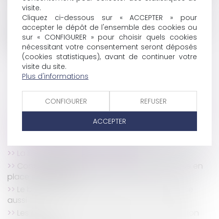
des termes potentiellement excessifs.
visite.
Cliquez ci-dessous sur « ACCEPTER » pour
N’hésitez pas à contacter DIVALEX CONSEILS pour
accepter le dépôt de l'ensemble des cookies ou
toute question relative au droit social.
sur « CONFIGURER » pour choisir quels cookies
Camille FREY et Vincent CLAUSSE
nécessitant votre consentement seront déposés
(cookies statistiques), avant de continuer votre
visite du site.
Plus d'informations
CONFIGURER
REFUSER
ACCEPTER
HISTORIQUE
La liberté d’expression du salarié
Contrôle technique des deux-roues, une mise en
place progressive.
Le black Fridays s’annonce, les achats en ligne
aussi
Les délais et retards de paiement : une situation