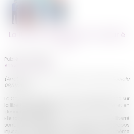
La liberté d’expression du salarié
Publié le :
06/12/2023
Actualités du cabinet
(Arrêt de la Cour de Cassation Chambre Sociale
08/11/2023)
La Cour de Cassation s’est à nouveau prononcée sur
la liberté d’expression dont jouit le salarié dans et en
dehors de l’entreprise.
Elle rappelle que les limites à l’exercice de cette liberté
sont, bien entendu, le fait de tenir des propos
injurieux, diffamatoires ou excessifs. De la même