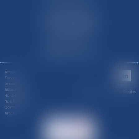
SARREGUEMINES
4 place du Général Sibille
57200 SARREGUEMINES
Tél :
03 87 09 17 18
Nous localiser
Accueil
Services
Le cabinet
Actualités
Plan du site
Mentions légales
Honoraires
Nos formations
Contact
Articles