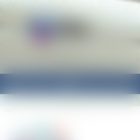
Ouvrir
le
menu
Vous êtes ici :
Accueil
La liberté d’expression du salarié