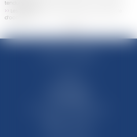
tendue à venir
Les 3 réflexes à avoir pour l’achat d’un véhicule
d’occasion
<<
<
1
2
>
>>
DIVALEX CONSEILS
SAVERNE
18 Rue de Monswiller
67700 SAVERNE
Tél :
03 88 91 81 40
Mail :
divalex-avocats@orange.fr
Nous localiser